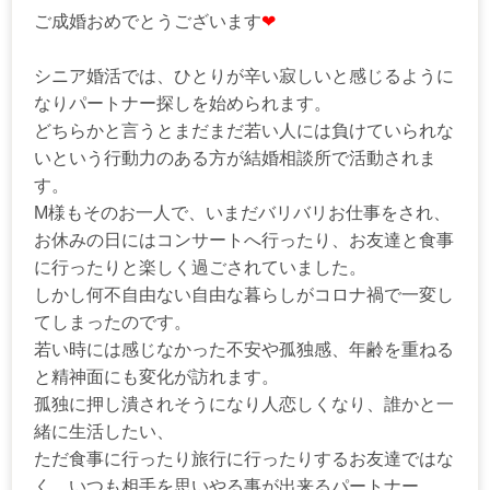
ご成婚おめでとうございます
❤
シニア婚活では、ひとりが辛い寂しいと感じるように
なりパートナー探しを始められます。
どちらかと言うとまだまだ若い人には負けていられな
いという行動力のある方が結婚相談所で活動されま
す。
M様もそのお一人で、いまだバリバリお仕事をされ、
お休みの日にはコンサートへ行ったり、お友達と食事
に行ったりと楽しく過ごされていました。
しかし何不自由ない自由な暮らしがコロナ禍で一変し
てしまったのです。
若い時には感じなかった不安や孤独感、年齢を重ねる
と精神面にも変化が訪れます。
孤独に押し潰されそうになり人恋しくなり、誰かと一
緒に生活したい、
ただ食事に行ったり旅行に行ったりするお友達ではな
く、いつも相手を思いやる事が出来るパートナー。