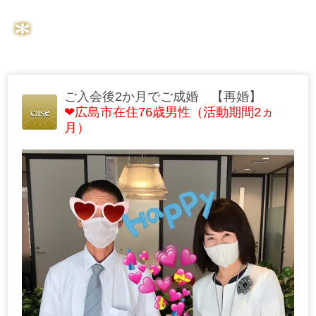
ご入会後2か月でご成婚 【再婚】
❤広島市在住76歳男性（活動期間2ヵ
月）