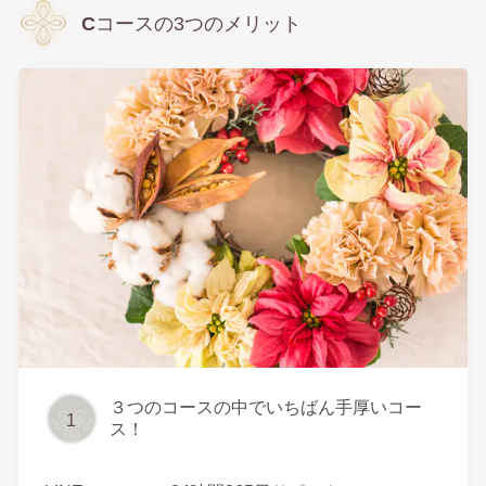
C
コースの
3
つのメリット
３つのコースの中でいちばん手厚いコー
1
ス！